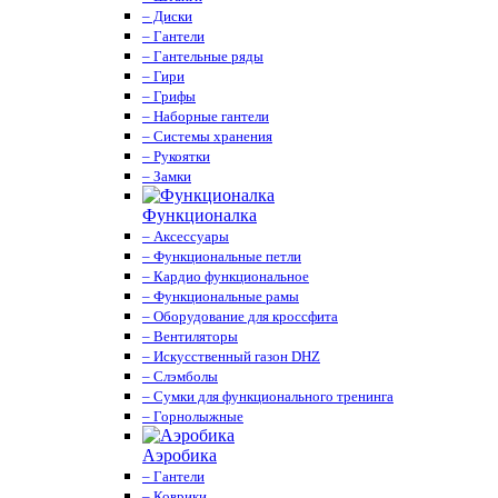
– Диски
– Гантели
– Гантельные ряды
– Гири
– Грифы
– Наборные гантели
– Системы хранения
– Рукоятки
– Замки
Функционалка
– Аксессуары
– Функциональные петли
– Кардио функциональное
– Функциональные рамы
– Оборудование для кроссфита
– Вентиляторы
– Искусственный газон DHZ
– Слэмболы
– Сумки для функционального тренинга
– Горнолыжные
Аэробика
– Гантели
– Коврики