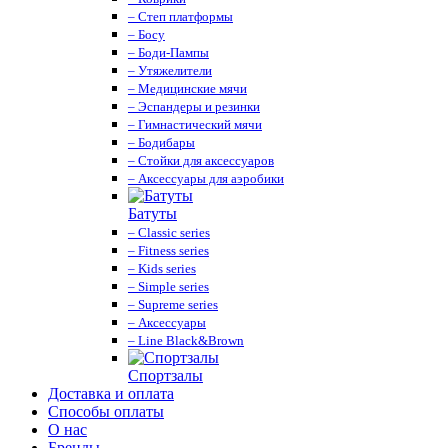
– Степ платформы
– Босу
– Боди-Пампы
– Утяжелители
– Медицинские мячи
– Эспандеры и резинки
– Гимнастический мячи
– Бодибары
– Стойки для аксессуаров
– Аксессуары для аэробики
Батуты
– Classic series
– Fitness series
– Kids series
– Simple series
– Supreme series
– Аксессуары
– Line Black&Brown
Спортзалы
Доставка и оплата
Способы оплаты
О нас
Бренды