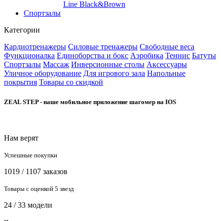
Line Black&Brown
Спортзалы
Категории
Кардиотренажеры
Силовые тренажеры
Свободные веса
Функционалка
Единоборства и бокс
Аэробика
Теннис
Батуты
Спортзалы
Массаж
Инверсионные столы
Аксессуары
Уличное оборудование
Для игрового зала
Напольные
покрытия
Товары со скидкой
ZEAL STEP - наше мобильное приложение шагомер на IOS
Нам верят
Успешные покупки
1019 / 1107 заказов
Товары с оценкой 5 звезд
24 / 33 модели