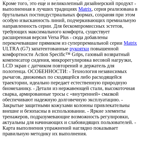
Кроме того, это еще и великолепный дизайнерский продукт -
выполненная в лучших традициях
Matrix
, серия реализована в
брутальных постиндустриальных формах, сохраняя при этом
особую изысканность линий, подчеркивающих премиальную
направленность серии. Для бескомпромиссных эстетов,
требующих максимального комфорта, существует
расширенная версия Versa Plus - сюда добавлены
перекочевавшие прямиком из суперпремиальной серии
Matrix
ULTRA (G7) запатентованные
рукоятки
повышенной
комфортности Action Specific™ Grips, газовый возвратный
компенсатор сидения, микрорегулировка весовой нагрузки,
LCD экран с датчиком повторений и держатель для
полотенца. ОСОБЕННОСТИ: - Технология независимых
рычагов, движимых по сходящейся либо расходящейся
траектории, идеально передает естественную природную
биомеханику. - Детали из нержавеющей стали, высокоточная
сварка, армированные тросы с «внутренней» смазкой
обеспечивают надежную долговечную эксплуатацию. -
Закрытые защитными кожухами колонны привлекательны
внешне и безопасны в использовании. - Яркие элементы
тренажеров, подразумевающие возможность регулировки,
актуальны для начинающих и слабовидящих пользователей. -
Карта выполнения упражнений наглядно показывает
правильную методику их выполнения.