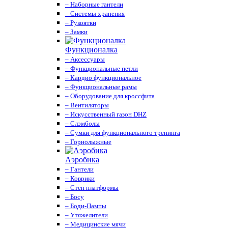
– Наборные гантели
– Системы хранения
– Рукоятки
– Замки
Функционалка
– Аксессуары
– Функциональные петли
– Кардио функциональное
– Функциональные рамы
– Оборудование для кроссфита
– Вентиляторы
– Искусственный газон DHZ
– Слэмболы
– Сумки для функционального тренинга
– Горнолыжные
Аэробика
– Гантели
– Коврики
– Степ платформы
– Босу
– Боди-Пампы
– Утяжелители
– Медицинские мячи