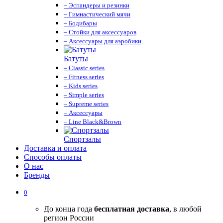
– Эспандеры и резинки
– Гимнастический мячи
– Бодибары
– Стойки для аксессуаров
– Аксессуары для аэробики
Батуты
– Classic series
– Fitness series
– Kids series
– Simple series
– Supreme series
– Аксессуары
– Line Black&Brown
Спортзалы
Доставка и оплата
Способы оплаты
О нас
Бренды
0
До конца года
бесплатная доставка
, в любой
регион России