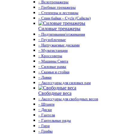
– Велотренажеры
– Гребные тренажеры
– Степперы и лестницы
– Спин байки – Cycle (Сайклы)
Силовые тренажеры
– Подтягивания/отжимания
– Грузоблочные
– Нагружаемые дисками
– Мультистанции
– Кроссоверы
– Машины Смита
– Силовые рамы
– Скамьи и стойки
– Лавки
– Аксессуары для силовых рам
Свободные веса
– Аксессуары для свободных весов
– Штанги
– Диски
– Гантели
– Гантельные ряды
– Гири
– Грифы