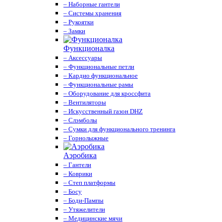
– Наборные гантели
– Системы хранения
– Рукоятки
– Замки
Функционалка
– Аксессуары
– Функциональные петли
– Кардио функциональное
– Функциональные рамы
– Оборудование для кроссфита
– Вентиляторы
– Искусственный газон DHZ
– Слэмболы
– Сумки для функционального тренинга
– Горнолыжные
Аэробика
– Гантели
– Коврики
– Степ платформы
– Босу
– Боди-Пампы
– Утяжелители
– Медицинские мячи