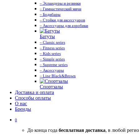
– Эспандеры и резинки
– Гимнастический мячи
– Бодибары
– Стойки для аксессуаров
– Аксессуары для аэробики
Батуты
– Classic series
– Fitness series
– Kids series
– Simple series
– Supreme series
– Аксессуары
– Line Black&Brown
Спортзалы
Доставка и оплата
Способы оплаты
О нас
Бренды
0
До конца года
бесплатная доставка
, в любой реги