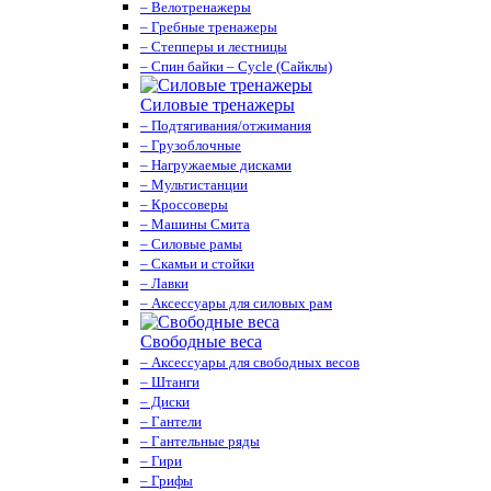
– Велотренажеры
– Гребные тренажеры
– Степперы и лестницы
– Спин байки – Cycle (Сайклы)
Силовые тренажеры
– Подтягивания/отжимания
– Грузоблочные
– Нагружаемые дисками
– Мультистанции
– Кроссоверы
– Машины Смита
– Силовые рамы
– Скамьи и стойки
– Лавки
– Аксессуары для силовых рам
Свободные веса
– Аксессуары для свободных весов
– Штанги
– Диски
– Гантели
– Гантельные ряды
– Гири
– Грифы