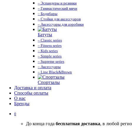
– Эспандеры и резинки
– Гимнастический мячи
– Бодибары
– Стойки для аксессуаров
– Аксессуары для аэробики
Батуты
– Classic series
– Fitness series
– Kids series
– Simple series
– Supreme series
– Аксессуары
– Line Black&Brown
Спортзалы
Доставка и оплата
Способы оплаты
О нас
Бренды
0
До конца года
бесплатная доставка
, в любой реги