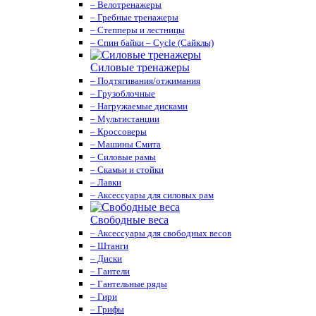
– Велотренажеры
– Гребные тренажеры
– Степперы и лестницы
– Спин байки – Cycle (Сайклы)
Силовые тренажеры
– Подтягивания/отжимания
– Грузоблочные
– Нагружаемые дисками
– Мультистанции
– Кроссоверы
– Машины Смита
– Силовые рамы
– Скамьи и стойки
– Лавки
– Аксессуары для силовых рам
Свободные веса
– Аксессуары для свободных весов
– Штанги
– Диски
– Гантели
– Гантельные ряды
– Гири
– Грифы