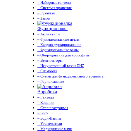
– Наборные гантели
– Системы хранения
– Рукоятки
– Замки
Функционалка
– Аксессуары
– Функциональные петли
– Кардио функциональное
– Функциональные рамы
– Оборудование для кроссфита
– Вентиляторы
– Искусственный газон DHZ
– Слэмболы
– Сумки для функционального тренинга
– Горнолыжные
Аэробика
– Гантели
– Коврики
– Степ платформы
– Босу
– Боди-Пампы
– Утяжелители
– Медицинские мячи