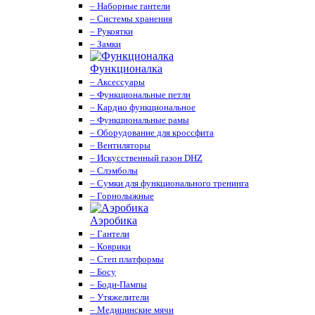
– Наборные гантели
– Системы хранения
– Рукоятки
– Замки
Функционалка
– Аксессуары
– Функциональные петли
– Кардио функциональное
– Функциональные рамы
– Оборудование для кроссфита
– Вентиляторы
– Искусственный газон DHZ
– Слэмболы
– Сумки для функционального тренинга
– Горнолыжные
Аэробика
– Гантели
– Коврики
– Степ платформы
– Босу
– Боди-Пампы
– Утяжелители
– Медицинские мячи