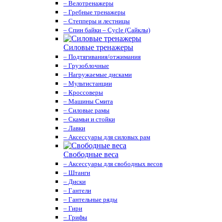
– Велотренажеры
– Гребные тренажеры
– Степперы и лестницы
– Спин байки – Cycle (Сайклы)
Силовые тренажеры
– Подтягивания/отжимания
– Грузоблочные
– Нагружаемые дисками
– Мультистанции
– Кроссоверы
– Машины Смита
– Силовые рамы
– Скамьи и стойки
– Лавки
– Аксессуары для силовых рам
Свободные веса
– Аксессуары для свободных весов
– Штанги
– Диски
– Гантели
– Гантельные ряды
– Гири
– Грифы