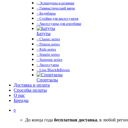
– Эспандеры и резинки
– Гимнастический мячи
– Бодибары
– Стойки для аксессуаров
– Аксессуары для аэробики
Батуты
– Classic series
– Fitness series
– Kids series
– Simple series
– Supreme series
– Аксессуары
– Line Black&Brown
Спортзалы
Доставка и оплата
Способы оплаты
О нас
Бренды
0
До конца года
бесплатная доставка
, в любой реги