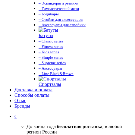
– Эспандеры и резинки
– Гимнастический мячи
– Бодибары
– Стойки для аксессуаров
– Аксессуары для аэробики
Батуты
– Classic series
– Fitness series
– Kids series
– Simple series
– Supreme series
– Аксессуары
– Line Black&Brown
Спортзалы
Доставка и оплата
Способы оплаты
О нас
Бренды
0
До конца года
бесплатная доставка
, в любой
регион России