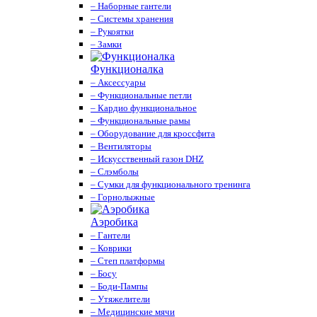
– Наборные гантели
– Системы хранения
– Рукоятки
– Замки
Функционалка
– Аксессуары
– Функциональные петли
– Кардио функциональное
– Функциональные рамы
– Оборудование для кроссфита
– Вентиляторы
– Искусственный газон DHZ
– Слэмболы
– Сумки для функционального тренинга
– Горнолыжные
Аэробика
– Гантели
– Коврики
– Степ платформы
– Босу
– Боди-Пампы
– Утяжелители
– Медицинские мячи