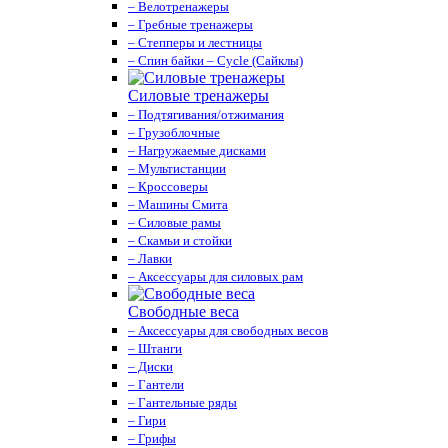
– Велотренажеры
– Гребные тренажеры
– Степперы и лестницы
– Спин байки – Cycle (Сайклы)
Силовые тренажеры
– Подтягивания/отжимания
– Грузоблочные
– Нагружаемые дисками
– Мультистанции
– Кроссоверы
– Машины Смита
– Силовые рамы
– Скамьи и стойки
– Лавки
– Аксессуары для силовых рам
Свободные веса
– Аксессуары для свободных весов
– Штанги
– Диски
– Гантели
– Гантельные ряды
– Гири
– Грифы