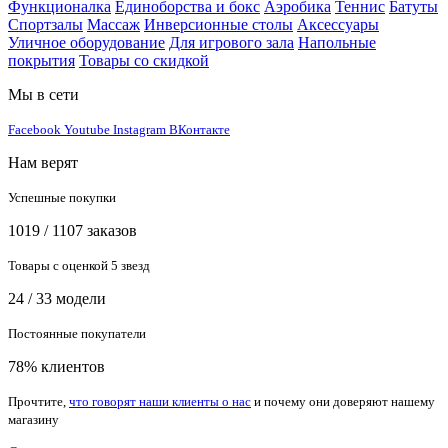
Функционалка
Единоборства и бокс
Аэробика
Теннис
Батуты
Спортзалы
Массаж
Инверсионные столы
Аксессуары
Уличное оборудование
Для игрового зала
Напольные
покрытия
Товары со скидкой
Мы в сети
Facebook
Youtube
Instagram
ВКонтакте
Нам верят
Успешные покупки
1019 / 1107 заказов
Товары с оценкой 5 звезд
24 / 33 модели
Постоянные покупатели
78% клиентов
Прочтите,
что говорят наши клиенты о нас
и почему они доверяют нашему
магазину