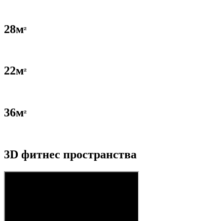
28м
²
22м
²
36м
²
3D фитнес пространства