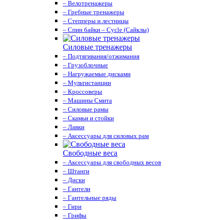
– Велотренажеры
– Гребные тренажеры
– Степперы и лестницы
– Спин байки – Cycle (Сайклы)
Силовые тренажеры
– Подтягивания/отжимания
– Грузоблочные
– Нагружаемые дисками
– Мультистанции
– Кроссоверы
– Машины Смита
– Силовые рамы
– Скамьи и стойки
– Лавки
– Аксессуары для силовых рам
Свободные веса
– Аксессуары для свободных весов
– Штанги
– Диски
– Гантели
– Гантельные ряды
– Гири
– Грифы