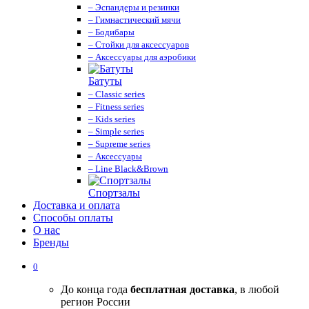
– Эспандеры и резинки
– Гимнастический мячи
– Бодибары
– Стойки для аксессуаров
– Аксессуары для аэробики
Батуты
– Classic series
– Fitness series
– Kids series
– Simple series
– Supreme series
– Аксессуары
– Line Black&Brown
Спортзалы
Доставка и оплата
Способы оплаты
О нас
Бренды
0
До конца года
бесплатная доставка
, в любой
регион России