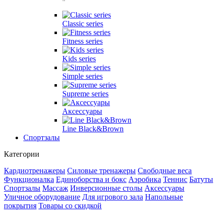
Classic series
Fitness series
Kids series
Simple series
Supreme series
Аксессуары
Line Black&Brown
Спортзалы
Категории
Кардиотренажеры
Силовые тренажеры
Свободные веса
Функционалка
Единоборства и бокс
Аэробика
Теннис
Батуты
Спортзалы
Массаж
Инверсионные столы
Аксессуары
Уличное оборудование
Для игрового зала
Напольные
покрытия
Товары со скидкой