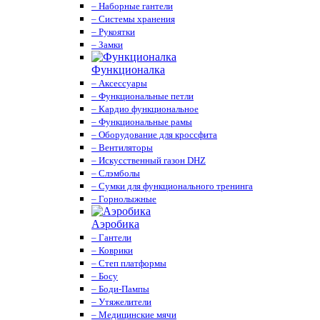
– Наборные гантели
– Системы хранения
– Рукоятки
– Замки
Функционалка
– Аксессуары
– Функциональные петли
– Кардио функциональное
– Функциональные рамы
– Оборудование для кроссфита
– Вентиляторы
– Искусственный газон DHZ
– Слэмболы
– Сумки для функционального тренинга
– Горнолыжные
Аэробика
– Гантели
– Коврики
– Степ платформы
– Босу
– Боди-Пампы
– Утяжелители
– Медицинские мячи