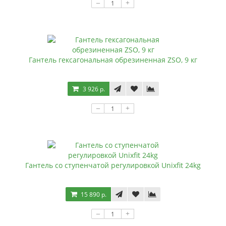
–
+
Гантель гексагональная обрезиненная ZSO, 9 кг
3 926 р.
–
+
Гантель со ступенчатой регулировкой Unixfit 24kg
15 890 р.
–
+