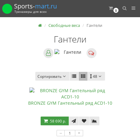
Sports-
mart.ru
0
Тренажеры для всех
Свободные веса
Гантели
Гантели
Сортировать
48
BRONZE GYM Гантельный ряд ACD1-10
58 690 р.
–
+