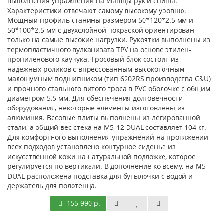
выполнения упражнений на мышцы рук и спины.
Характеристики отвечают самому высокому уровню.
Мощный профиль станины размером 50*120*2.5 мм и
50*100*2.5 мм с двухслойной покраской ориентирован
только на самые высокие нагрузки. Рукоятки выполнены из
термопластичного вулканизата TPV на основе этилен-
пропиленового каучука. Тросовый блок состоит из
надежных роликов с впрессованным высокоточным
малошумным подшипником (тип 6202RS производства С&U)
и прочного стального витого троса в PVC оболочке с общим
диаметром 5.5 мм. Для обеспечения долговечности
оборудования, некоторые элементы изготовлены из
алюминия. Весовые плиты выполнены из легированной
стали, а общий вес стека на M5-12 DUAL составляет 104 кг.
Для комфортного выполнения упражнений на протяжении
всех подходов установлено контурное сиденье из
искусственной кожи на натуральной подложке, которое
регулируется по вертикали. В дополнение ко всему, на M5
DUAL расположена подставка для бутылочки с водой и
держатель для полотенца.
155 990 р.