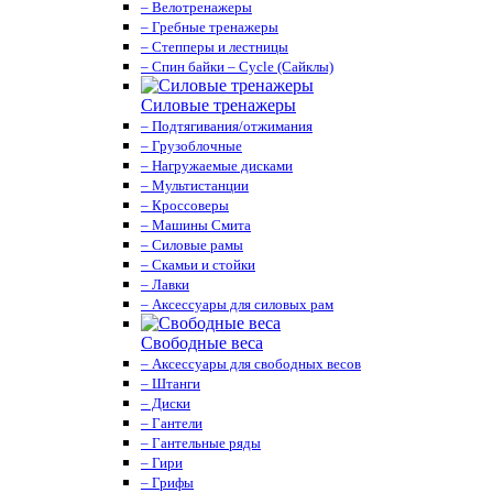
– Велотренажеры
– Гребные тренажеры
– Степперы и лестницы
– Спин байки – Cycle (Сайклы)
Силовые тренажеры
– Подтягивания/отжимания
– Грузоблочные
– Нагружаемые дисками
– Мультистанции
– Кроссоверы
– Машины Смита
– Силовые рамы
– Скамьи и стойки
– Лавки
– Аксессуары для силовых рам
Свободные веса
– Аксессуары для свободных весов
– Штанги
– Диски
– Гантели
– Гантельные ряды
– Гири
– Грифы