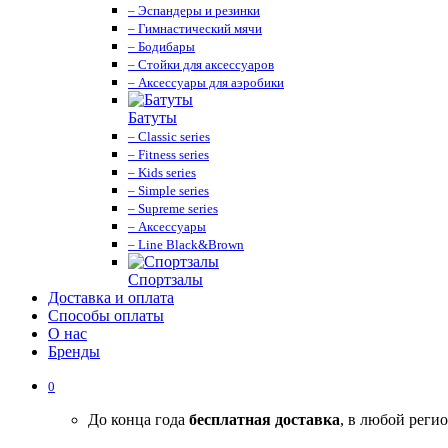
– Эспандеры и резинки
– Гимнастический мячи
– Бодибары
– Стойки для аксессуаров
– Аксессуары для аэробики
Батуты
– Classic series
– Fitness series
– Kids series
– Simple series
– Supreme series
– Аксессуары
– Line Black&Brown
Спортзалы
Доставка и оплата
Способы оплаты
О нас
Бренды
0
До конца года
бесплатная доставка
, в любой реги