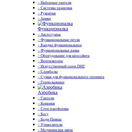
– Наборные гантели
– Системы хранения
– Рукоятки
– Замки
Функционалка
– Аксессуары
– Функциональные петли
– Кардио функциональное
– Функциональные рамы
– Оборудование для кроссфита
– Вентиляторы
– Искусственный газон DHZ
– Слэмболы
– Сумки для функционального тренинга
– Горнолыжные
Аэробика
– Гантели
– Коврики
– Степ платформы
– Босу
– Боди-Пампы
– Утяжелители
– Медицинские мячи